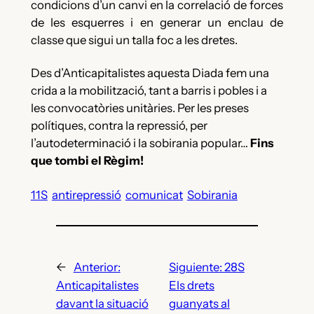
condicions d’un canvi en la correlació de forces
de les esquerres i en generar un enclau de
classe que sigui un talla foc a les dretes.
Des d’Anticapitalistes aquesta Diada fem una
crida a la mobilització, tant a barris i pobles i a
les convocatòries unitàries. Per les preses
polítiques, contra la repressió, per
l’autodeterminació i la sobirania popular…
Fins
que tombi el Règim!
11S
antirepressió
comunicat
Sobirania
←
Anterior:
Siguiente:
28S
Anticapitalistes
Els drets
davant la situació
guanyats al