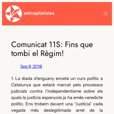
Skip
to
content
Comunicat 11S: Fins que
tombi el Règim!
Sep 9, 2018
1. La diada d’enguany enceta un curs polític a
Catalunya que estarà marcat pels processos
judicials contra l’independentisme sobre els
quals la justícia espanyola ja ha emès veredicte
polític. Ens trobem davant una “Justícia” cada
vegada més deslegitimada arrel de la