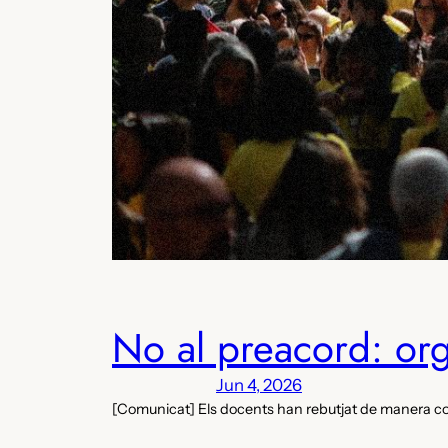
No al preacord: org
Jun 4, 2026
[Comunicat] Els docents han rebutjat de manera 