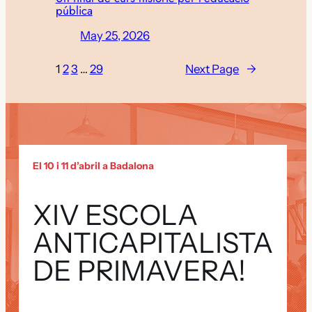
pública
May 25, 2026
1
2
3
…
29
Next Page
→
El 10 i 11 d’abril a Badalona
XIV ESCOLA
ANTICAPITALISTA
DE PRIMAVERA!