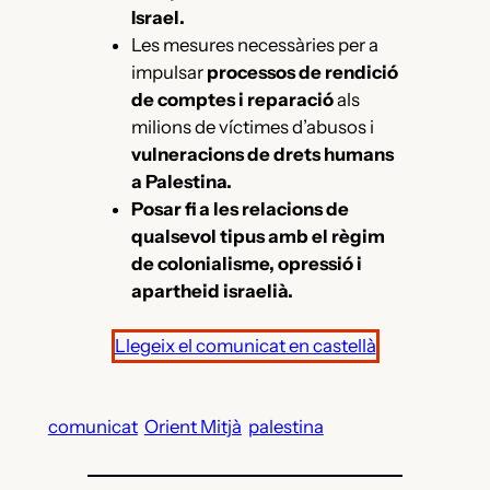
Israel.
Les mesures necessàries per a
impulsar
processos de rendició
de comptes i reparació
als
milions de víctimes d’abusos i
vulneracions de drets humans
a Palestina.
Posar fi a les relacions de
qualsevol tipus amb el règim
de colonialisme, opressió i
apartheid israelià.
Llegeix el comunicat en castellà
comunicat
Orient Mitjà
palestina