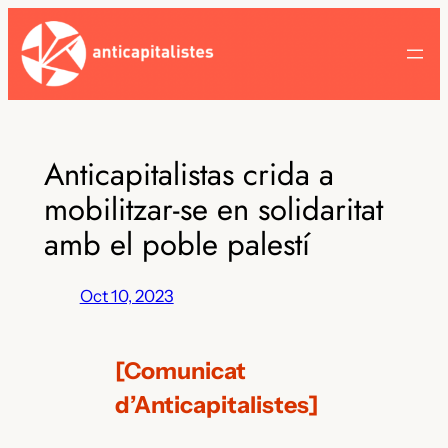
Skip
to
content
Anticapitalistas crida a
mobilitzar-se en solidaritat
amb el poble palestí
Oct 10, 2023
[Comunicat
d’Anticapitalistes]