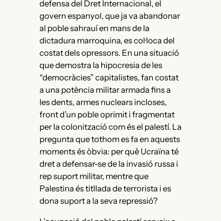
defensa del Dret Internacional, el
govern espanyol, que ja va abandonar
al poble sahrauí en mans de la
dictadura marroquina, es col·loca del
costat dels opressors. En una situació
que demostra la hipocresia de les
“democràcies” capitalistes, fan costat
a una potència militar armada fins a
les dents, armes nuclears incloses,
front d’un poble oprimit i fragmentat
per la colonització com és el palestí. La
pregunta que tothom es fa en aquests
moments és òbvia: per què Ucraïna té
dret a defensar-se de la invasió russa i
rep suport militar, mentre que
Palestina és titllada de terrorista i es
dona suport a la seva repressió?