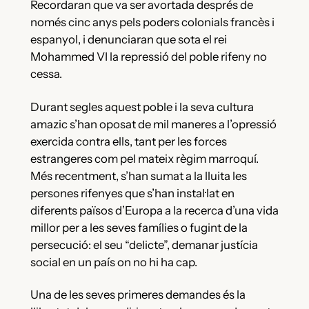
Recordaran que va ser avortada després de
només cinc anys pels poders colonials francès i
espanyol, i denunciaran que sota el rei
Mohammed VI la repressió del poble rifeny no
cessa.
Durant segles aquest poble i la seva cultura
amazic s’han oposat de mil maneres a l’opressió
exercida contra ells, tant per les forces
estrangeres com pel mateix règim marroquí.
Més recentment, s’han sumat a la lluita les
persones rifenyes que s’han instal·lat en
diferents països d’Europa a la recerca d’una vida
millor per a les seves famílies o fugint de la
persecució: el seu “delicte”, demanar justícia
social en un país on no hi ha cap.
Una de les seves primeres demandes és la