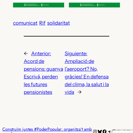
comunicat
Rif
solidaritat
←
Anterior:
Siguiente:
Acord de
Ampliació de
pensions: guanya
l’aeroport? No,
Escrivá, perden
gràcies! En defensa
les futures
del clima, la salut i la
pensionistes
vida
→
Construïm juntes #PoderPopular: organitza't amb
Instagram
Bluesky
Facebook
Telegram
WhatsAp
YouTub
Twitt
Mai