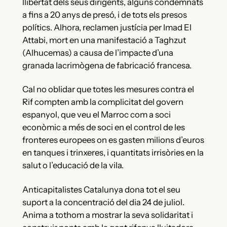
llibertat dels seus dirigents, alguns condemnats
a fins a 20 anys de presó, i de tots els presos
polítics. Alhora, reclamen justícia per Imad El
Attabi, mort en una manifestació a Taghzut
(Alhucemas) a causa de l’impacte d’una
granada lacrimògena de fabricació francesa.
Cal no oblidar que totes les mesures contra el
Rif compten amb la complicitat del govern
espanyol, que veu el Marroc com a soci
econòmic a més de soci en el control de les
fronteres europees on es gasten milions d’euros
en tanques i trinxeres, i quantitats irrisòries en la
salut o l’educació de la vila.
Anticapitalistes Catalunya dona tot el seu
suport a la concentració del dia 24 de juliol.
Anima a tothom a mostrar la seva solidaritat i