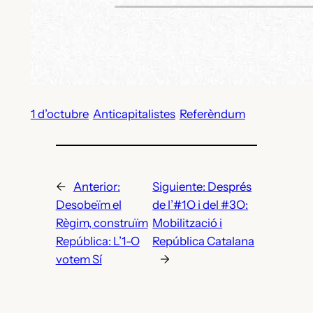
1 d’octubre
Anticapitalistes
Referèndum
←
Anterior:
Siguiente:
Després
Desobeïm el
de l’#1O i del #3O:
Règim, construïm
Mobilització i
República: L’1-O
República Catalana
votem Sí
→