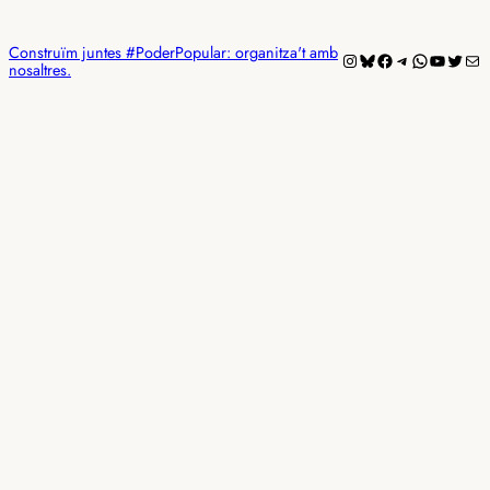
Construïm juntes #PoderPopular: organitza't amb
Instagram
Bluesky
Facebook
Telegram
WhatsAp
YouTub
Twitt
Mai
nosaltres.