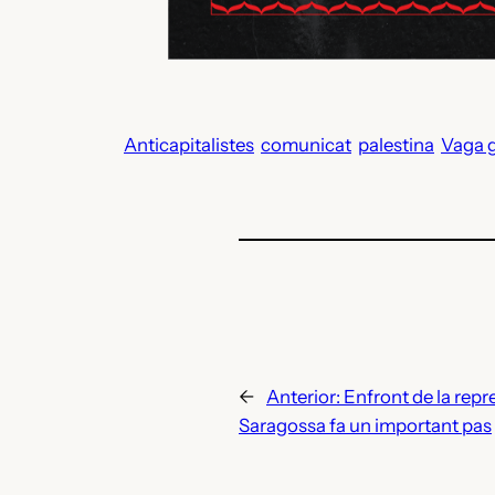
Anticapitalistes
comunicat
palestina
Vaga 
←
Anterior:
Enfront de la repres
Saragossa fa un important pas