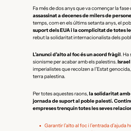
Fa més de dos anys que va començar la fase o
assassinat a decenes de milers de persones:
temps, com en els últims setanta anys, el pob
suport dels EUA i la complicitat de totes l
rebut la solidaritat internacionalista dels pobl
L’anunci d’alto al foc és un acord fràgil
. Ha
sionisme per acabar amb els palestins.
Israe
imperialistes que recolzen a l’Estat genocida
terra palestina.
Per totes aquestes raons,
la solidaritat amb
jornada de suport al poble palestí. Continu
empreses trenquin totes les seves relacio
Garantir l’alto al foc i l’entrada d’ajuda