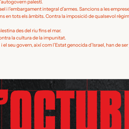
’autogovern palestí.
srael i l’embargament integral d’armes. Sancions a les empre
ons en tots els àmbits. Contra la imposició de qualsevol règim
lestina des del riu fins el mar.
Contra la cultura de la impunitat.
el seu govern, així com l’Estat genocida d’Israel, han de ser 