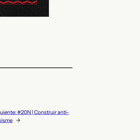
uiente:
#20N | Construir anti-
ixisme
→