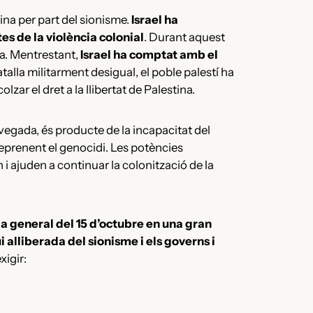
na per part del sionisme.
Israel ha
es de la violència colonial
. Durant aquest
da. Mentrestant,
Israel ha comptat amb el
talla militarment desigual, el poble palestí ha
zar el dret a la llibertat de Palestina.
 vegada, és producte de la incapacitat del
reprenent el genocidi. Les potències
i ajuden a continuar la colonització de la
ga general del 15 d’octubre en una gran
i alliberada del sionisme i els governs i
xigir: