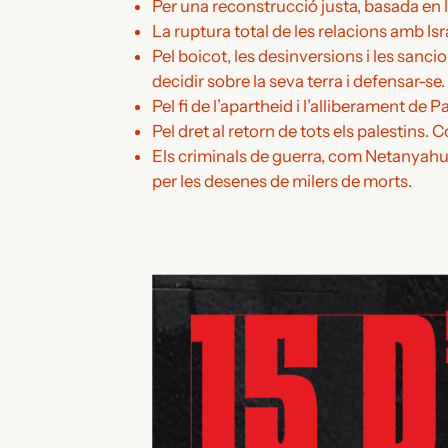
Per una reconstrucció justa, basada en l
La ruptura total de les relacions amb I
Pel boicot, les desinversions i les sanci
decidir sobre la seva terra i defensar-se.
Pel fi de l’apartheid i l’alliberament de Pa
Pel dret al retorn de tots els palestins. 
Els criminals de guerra, com Netanyahu i 
per les desenes de milers de morts.