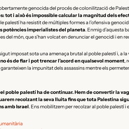
bertamente genocida del procés de colonilització de Palesti
 tot i això és impossible calcular la magnitud dels efect
le palestí ha resistit de múltiples formes a l’ofensiva genoci
es potències imperialistes del planeta
. Enmig d’aquesta ba
es del món, que s’han volcat en denunciar el genocidi i en recol
 sigut imposat sota una amenaça brutal al poble palestí i, a la
l no és de fiar i pot trencar l’acord en qualsevol moment
, 
, garanteixen la impunitat dels assassins mentre els permeten 
 el poble palestí ha de continuar. Hem de convertir la va
arem recolzant la seva lluita fins que tota Palestina sigu
ns amb Israel
. Ens mobilitzem per recolzar al poble palestí i e
 humanitària