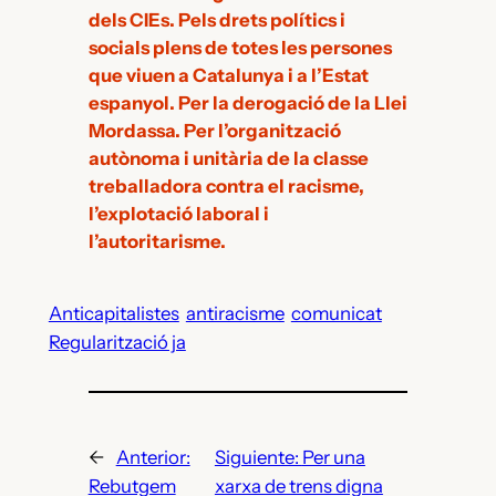
dels CIEs. Pels drets polítics i
socials plens de totes les persones
que viuen a Catalunya i a l’Estat
espanyol.
Per la derogació de la Llei
Mordassa.
Per l’organització
autònoma i unitària de la classe
treballadora contra el racisme,
l’explotació laboral i
l’autoritarisme.
Anticapitalistes
antiracisme
comunicat
Regularització ja
←
Anterior:
Siguiente:
Per una
Rebutgem
xarxa de trens digna