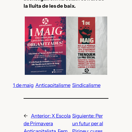
la lluita de les de baix.
1 de maig
Anticapitalisme
Sindicalisme
←
Anterior:
X Escola
Siguiente:
Per
de Primavera
un futur per al
Anticapitalista. Fem
Pirineu: cures,