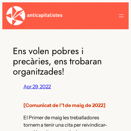
Skip
to
content
Ens volen pobres i
precàries, ens trobaran
organitzades!
Apr 29, 2022
[Comunicat de l’1 de maig de 2022]
El Primer de maig les treballadores
tornem a tenir una cita per reivindicar-