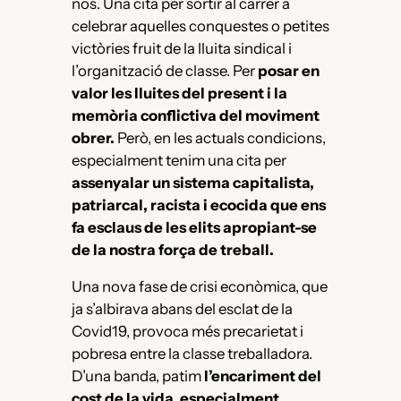
nos. Una cita per sortir al carrer a
celebrar aquelles conquestes o petites
victòries fruit de la lluita sindical i
l’organització de classe. Per
posar en
valor les lluites del present i la
memòria conflictiva del moviment
obrer.
Però, en les actuals condicions,
especialment tenim una cita per
assenyalar un sistema capitalista,
patriarcal, racista i ecocida que ens
fa esclaus de les elits apropiant-se
de la nostra força de treball.
Una nova fase de crisi econòmica, que
ja s’albirava abans del esclat de la
Covid19, provoca més precarietat i
pobresa entre la classe treballadora.
D’una banda, patim
l’encariment del
cost de la vida, especialment