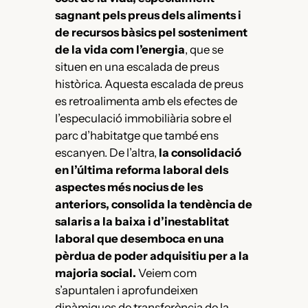
sagnant pels preus dels aliments i
de recursos bàsics pel sosteniment
de la vida com l’energia
, que se
situen en una escalada de preus
històrica. Aquesta escalada de preus
es retroalimenta amb els efectes de
l’especulació immobiliària sobre el
parc d’habitatge que també ens
escanyen. De l’altra,
la consolidació
en l’última reforma laboral dels
aspectes més nocius de les
anteriors, consolida la tendència de
salaris a la baixa i d’inestablitat
laboral que desemboca en una
pèrdua de poder adquisitiu per a la
majoria social.
Veiem com
s’apuntalen i aprofundeixen
dinàmiques de transferència de la