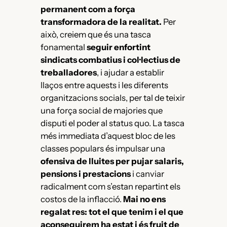
permanent com a força
transformadora de la realitat.
Per
això, creiem que és una tasca
fonamental
seguir enfortint
sindicats combatius i col·lectius de
treballadores
, i ajudar a establir
llaços entre aquests i les diferents
organitzacions socials, per tal de teixir
una força social de majories que
disputi el poder al status quo. La tasca
més immediata d’aquest bloc de les
classes populars és impulsar una
ofensiva de lluites per pujar salaris,
pensions i prestacions
i canviar
radicalment com s’estan repartint els
costos de la inflacció.
Mai no ens
regalat res: tot el que tenim i el que
aconseguirem ha estat i és fruit de