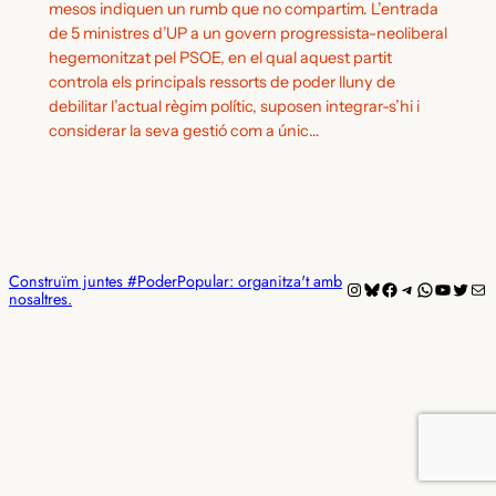
mesos indiquen un rumb que no compartim. L’entrada
de 5 ministres d’UP a un govern progressista-neoliberal
hegemonitzat pel PSOE, en el qual aquest partit
controla els principals ressorts de poder lluny de
debilitar l’actual règim polític, suposen integrar-s’hi i
considerar la seva gestió com a únic…
Construïm juntes #PoderPopular: organitza't amb
Instagram
Bluesky
Facebook
Telegram
WhatsAp
YouTub
Twitt
Mai
nosaltres.