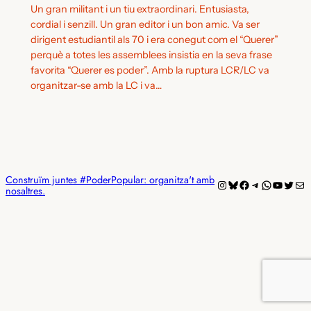
Un gran militant i un tiu extraordinari. Entusiasta,
cordial i senzill. Un gran editor i un bon amic. Va ser
dirigent estudiantil als 70 i era conegut com el “Querer”
perquè a totes les assemblees insistia en la seva frase
favorita “Querer es poder”. Amb la ruptura LCR/LC va
organitzar-se amb la LC i va…
Construïm juntes #PoderPopular: organitza't amb
Instagram
Bluesky
Facebook
Telegram
WhatsAp
YouTub
Twitt
Mai
nosaltres.